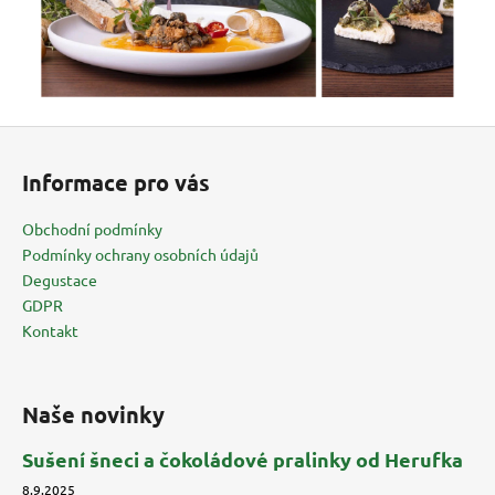
Z
á
Informace pro vás
p
a
Obchodní podmínky
t
Podmínky ochrany osobních údajů
í
Degustace
GDPR
Kontakt
Naše novinky
Sušení šneci a čokoládové pralinky od Herufka
8.9.2025