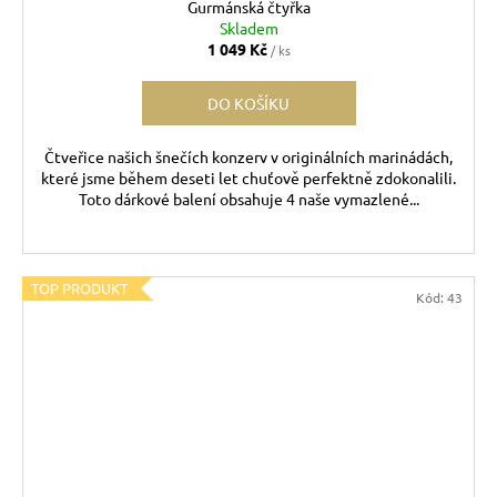
Gurmánská čtyřka
Skladem
1 049 Kč
/ ks
DO KOŠÍKU
Čtveřice našich šnečích konzerv v originálních marinádách,
které jsme během deseti let chuťově perfektně zdokonalili.
Toto dárkové balení obsahuje 4 naše vymazlené...
TOP PRODUKT
Kód:
43