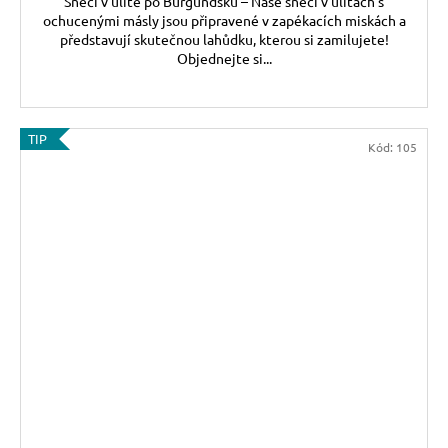
Šneci v ulitě po Burgundsku – Naše šneci v ulitách s
ochucenými másly jsou připravené v zapékacích miskách a
představují skutečnou lahůdku, kterou si zamilujete!
Objednejte si...
TIP
Kód:
105