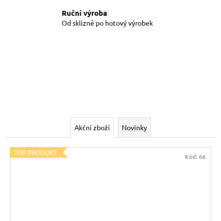
č
u
Ruční výroba
j
Od sklizně po hotový výrobek
e
m
e
Akční zboží
Novinky
TOP PRODUKT
Kód:
66