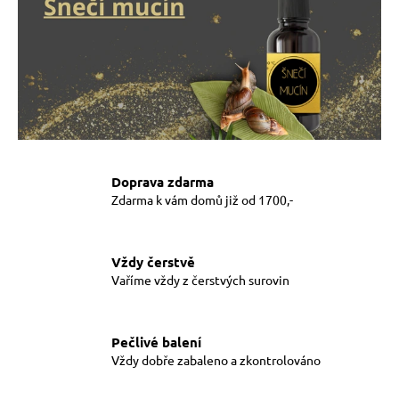
a
j
í
t
?
Doprava zdarma
Zdarma k vám domů již od 1700,-
HLEDAT
Vždy čerstvě
Vaříme vždy z čerstvých surovin
D
o
p
o
Pečlivé balení
r
Vždy dobře zabaleno a zkontrolováno
u