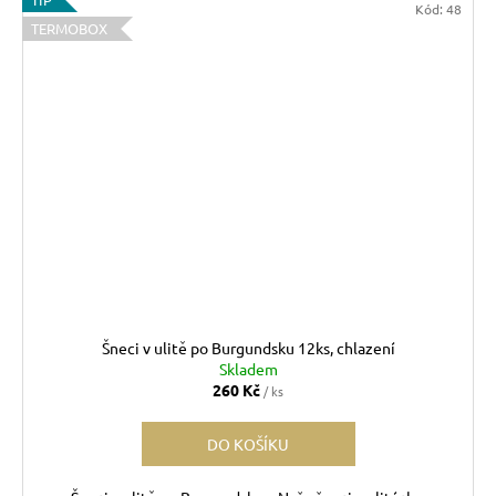
Kód:
48
TERMOBOX
Šneci v ulitě po Burgundsku 12ks, chlazení
Skladem
260 Kč
/ ks
DO KOŠÍKU