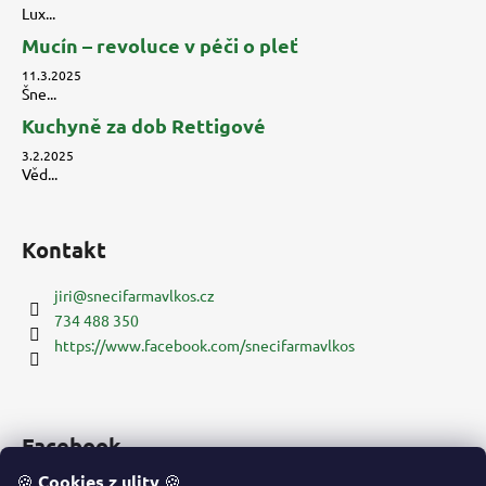
Lux...
Mucín – revoluce v péči o pleť
11.3.2025
Šne...
Kuchyně za dob Rettigové
3.2.2025
Věd...
Kontakt
jiri
@
snecifarmavlkos.cz
734 488 350
https://www.facebook.com/snecifarmavlkos
Facebook
🍪
Cookies z ulity
🍪