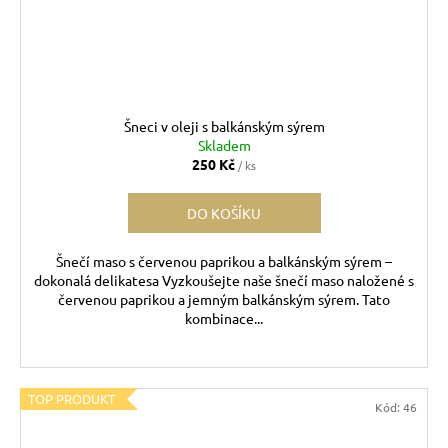
Šneci v oleji s balkánským sýrem
Skladem
250 Kč
/ ks
DO KOŠÍKU
Šnečí maso s červenou paprikou a balkánským sýrem –
dokonalá delikatesa Vyzkoušejte naše šnečí maso naložené s
červenou paprikou a jemným balkánským sýrem. Tato
kombinace...
TOP PRODUKT
Kód:
46