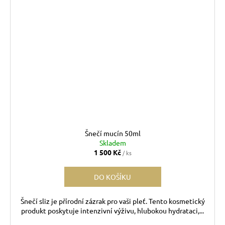
Šnečí mucín 50ml
Skladem
1 500 Kč
/ ks
DO KOŠÍKU
Šnečí sliz je přírodní zázrak pro vaši pleť. Tento kosmetický
produkt poskytuje intenzivní výživu, hlubokou hydrataci,...