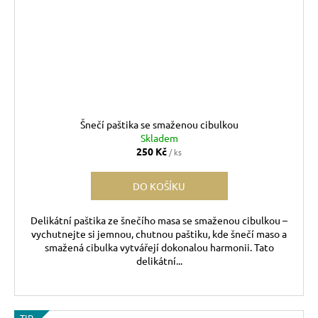
Šnečí paštika se smaženou cibulkou
Skladem
250 Kč
/ ks
DO KOŠÍKU
Delikátní paštika ze šnečího masa se smaženou cibulkou –
vychutnejte si jemnou, chutnou paštiku, kde šnečí maso a
smažená cibulka vytvářejí dokonalou harmonii. Tato
delikátní...
TIP