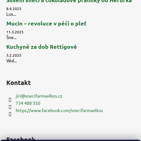
8.9.2025
Lux...
Mucín – revoluce v péči o pleť
11.3.2025
Šne...
Kuchyně za dob Rettigové
3.2.2025
Věd...
Kontakt
jiri
@
snecifarmavlkos.cz
734 488 350
https://www.facebook.com/snecifarmavlkos
Facebook