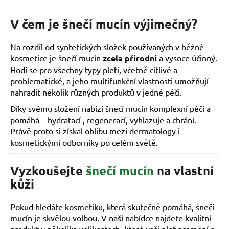
č
u
V čem je šnečí mucín výjimečný?
j
e
m
Na rozdíl od syntetických složek používaných v běžné
e
kosmetice je šnečí mucín
zcela přírodní
a vysoce účinný.
Hodí se pro všechny typy pleti, včetně citlivé a
problematické, a jeho multifunkční vlastnosti umožňují
nahradit několik různých produktů v jedné péči.
Díky svému složení nabízí šnečí mucín komplexní péči a
pomáhá – hydratací , regenerací, vyhlazuje a chrání.
Právě proto si získal oblibu mezi dermatology i
kosmetickými odborníky po celém světě.
Vyzkoušejte
šnečí mucín
na vlastní
kůži
Pokud hledáte kosmetiku, která skutečně pomáhá, šnečí
mucín je skvělou volbou. V naší nabídce najdete kvalitní
produkt v několika velikostech, které vaši pleť promění a