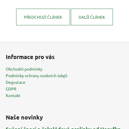
PŘEDCHOZÍ ČLÁNEK
DALŠÍ ČLÁNEK
Z
á
Informace pro vás
p
a
Obchodní podmínky
t
Podmínky ochrany osobních údajů
í
Degustace
GDPR
Kontakt
Naše novinky
Sušení šneci a čokoládové pralinky od Herufka