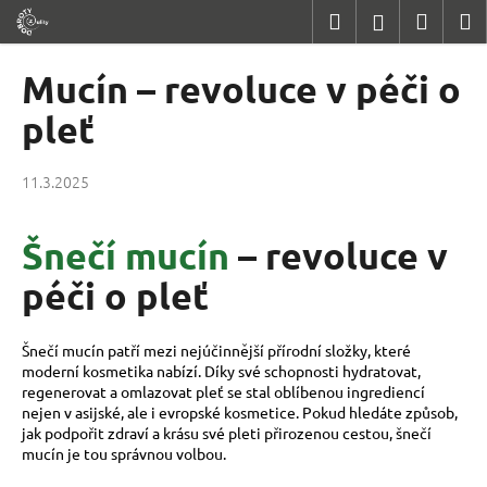
K
Přejít
Hledat
Nákup
M
Přihlášení
na
o
obsah
Zpět
Zpět
košík
š
Mucín – revoluce v péči o
í
C
pleť
k
o
p
11.3.2025
o
t
Šnečí mucín
– revoluce v
ř
e
péči o pleť
b
u
Šnečí mucín patří mezi nejúčinnější přírodní složky, které
j
moderní kosmetika nabízí. Díky své schopnosti hydratovat,
regenerovat a omlazovat pleť se stal oblíbenou ingrediencí
e
nejen v asijské, ale i evropské kosmetice. Pokud hledáte způsob,
t
jak podpořit zdraví a krásu své pleti přirozenou cestou, šnečí
e
mucín je tou správnou volbou.
n