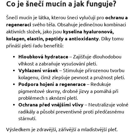
Co je šnečí mucín a jak funguje?
a
j
Šnečí mucín je látka, kterou šneci vylučují pro
ochranu a
í
regeneraci
svého těla. Obsahuje jedinečnou kombinaci
t
aktivních složek, jako jsou
kyselina hyaluronová,
?
kolagen, elastin, peptidy a antioxidanty
. Díky tomu
přináší pleti řadu benefitů:
Hloubková hydratace
– Zajišťuje dlouhodobou
vlhkost a zabraňuje vysušování pleti.
Vyhlazení vrásek
– Stimuluje přirozenou tvorbu
HLEDAT
kolagenu, čímž zlepšuje pevnost a pružnost pleti.
Podpora hojení a regenerace
– Redukuje
pigmentové skvrny, drobné jizvy a pomáhá při
D
problémech s aknózní pletí.
o
Ochrana před vnějšími vlivy
– Neutralizuje volné
p
radikály a působí preventivně proti předčasnému
o
stárnutí.
r
Výsledkem je zdravější, zářivější a mladistvější pleť.
u