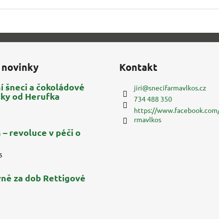
 novinky
Kontakt
í šneci a čokoládové
jiri
@
snecifarmavlkos.cz
nky od Herufka
734 488 350
https://www.facebook.com/
rmavlkos
 – revoluce v péči o
5
ně za dob Rettigové