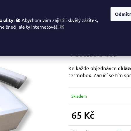
Šnečí mucín
Degustace
Domácí degustace
Dom
Odmít
 ulity
! 🐌 Abychom vám zajistili skvělý zážitek,
ne šnečí, ale ty internetové)! 😄
Co potřebujete najít?
Termobox
HLEDAT
Ke každé objednávce
chla
termobox. Zaručí se tím sp
Doporučujeme
Skladem
65 Kč
Měrná
cena: