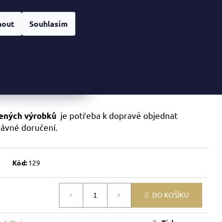
Hledat
Přihlášení
Nákupní
ácí servis delikates
Dárkové poukazy
Kontakt
nout
Souhlasím
košík
je potřeba k dopravě objednat
zených výrobků
rávné doručení.
Kód:
129
DO KOŠÍKU