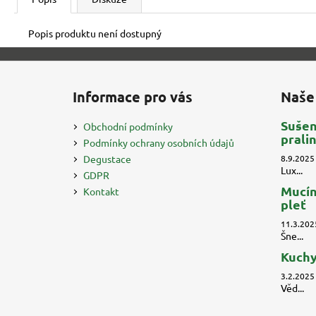
Popis produktu není dostupný
Z
á
Informace pro vás
Naše
p
a
Sušen
Obchodní podmínky
prali
t
Podmínky ochrany osobních údajů
í
Degustace
8.9.2025
Lux...
GDPR
Mucín
Kontakt
pleť
11.3.202
Šne...
Kuchy
3.2.2025
Věd...