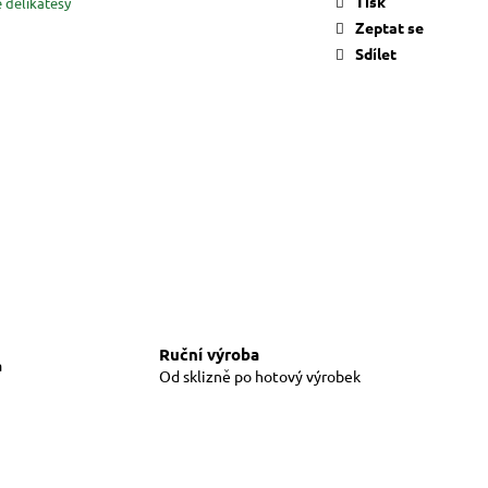
Tisk
 delikatesy
Zeptat se
Sdílet
Ruční výroba
a
Od sklizně po hotový výrobek