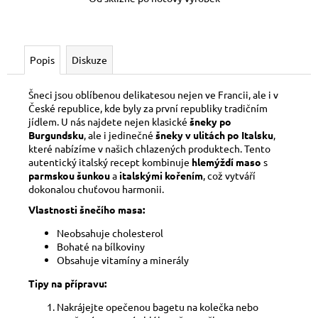
Popis
Diskuze
Šneci jsou oblíbenou delikatesou nejen ve Francii, ale i v
České republice, kde byly za první republiky tradičním
jídlem. U nás najdete nejen klasické
šneky po
Burgundsku
, ale i jedinečné
šneky v ulitách po Italsku
,
které nabízíme v našich chlazených produktech. Tento
autentický italský recept kombinuje
hlemýždí maso
s
parmskou šunkou
a
italskými kořením
, což vytváří
dokonalou chuťovou harmonii.
Vlastnosti šnečího masa:
Neobsahuje cholesterol
Bohaté na bílkoviny
Obsahuje vitamíny a minerály
Tipy na přípravu:
Nakrájejte opečenou bagetu na kolečka nebo