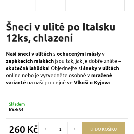
a
j
í
Šneci v ulitě po Italsku
t
12ks, chlazení
?
s
v
Naši šneci v ulitách
ochucenými másly
jsou tak, jak je dobře znáte –
zapékacích miskách
! Objednejte si
skutečná lahůdka
šneky v ulitách
HLEDAT
online nebo je vyzvedněte osobně v
mražené
na naší prodejně ve
.
variantě
Vlkoši u Kyjova
D
o
Skladem
p
Kód:
84
o
r
260 Kč
u
DO KOŠÍKU