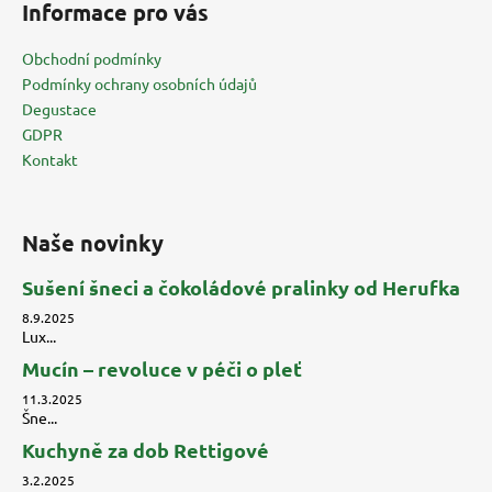
Informace pro vás
p
a
Obchodní podmínky
t
Podmínky ochrany osobních údajů
í
Degustace
GDPR
Kontakt
Naše novinky
Sušení šneci a čokoládové pralinky od Herufka
8.9.2025
Lux...
Mucín – revoluce v péči o pleť
11.3.2025
Šne...
Kuchyně za dob Rettigové
3.2.2025