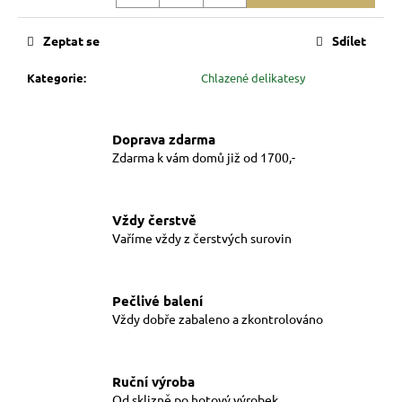
č
Měrná
u
cena:
j
Zeptat se
Sdílet
e
Kategorie
:
Chlazené delikatesy
m
e
Doprava zdarma
Zdarma k vám domů již od 1700,-
Vždy čerstvě
Vaříme vždy z čerstvých surovin
Pečlivé balení
Vždy dobře zabaleno a zkontrolováno
Ruční výroba
Od sklizně po hotový výrobek