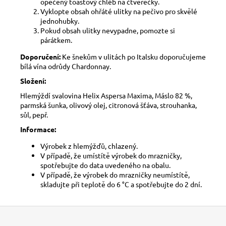
opečený toastový chléb na čtverečky.
Vyklopte obsah ohřáté ulitky na pečivo pro skvělé
jednohubky.
Pokud obsah ulitky nevypadne, pomozte si
párátkem.
Doporučení:
Ke šnekům v ulitách po Italsku doporučujeme
bílá vína odrůdy Chardonnay.
Složení:
Hlemýždí svalovina Helix Aspersa Maxima, Máslo 82 %,
parmská šunka, olivový olej, citronová šťáva, strouhanka,
sůl, pepř.
Informace:
Výrobek z hlemýžďů, chlazený.
V případě, že umístítě výrobek do mrazničky,
spotřebujte do data uvedeného na obalu.
V případě, že výrobek do mrazničky neumístítě,
skladujte při teplotě do 6 °C a spotřebujte do 2 dní.
Z
á