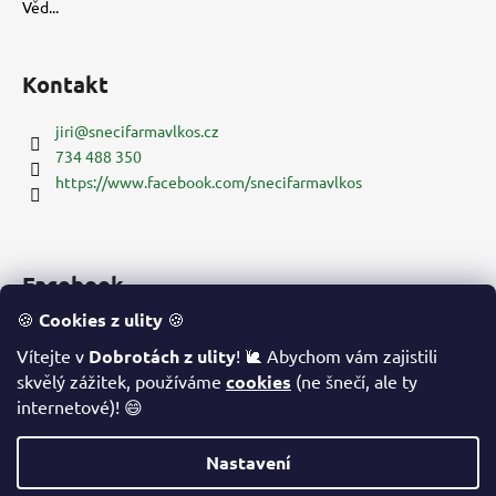
Věd...
Kontakt
jiri
@
snecifarmavlkos.cz
734 488 350
https://www.facebook.com/snecifarmavlkos
Facebook
🍪
Cookies z ulity
🍪
Vítejte v
Dobrotách z ulity
! 🐌 Abychom vám zajistili
skvělý zážitek, používáme
cookies
(ne šnečí, ale ty
Šnečí farma
internetové)! 😄
Nastavení
Vytvořil Shoptet